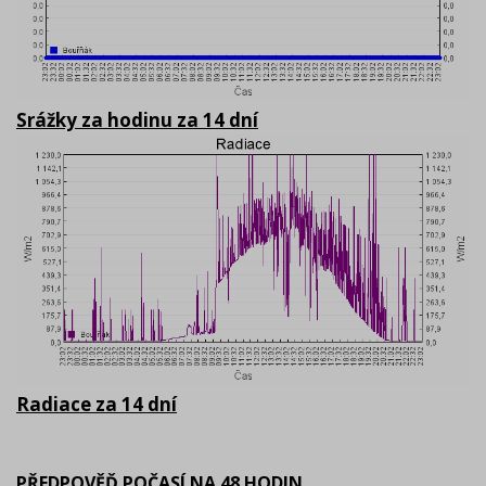
Srážky za hodinu za 14 dní
Radiace za 14 dní
PŘEDPOVĚĎ POČASÍ NA 48 HODIN