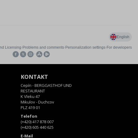
KONTAKT
Cepín - BERGGASTHOF UND
RESTAURANT
K Vleku 47
Mikulov - Duchcov
PLZ 419 01
Telefon
(+420) 417 878 007
(+420) 605 440 625
E-Mail