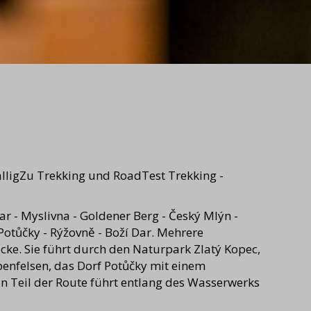
lligZu Trekking und RoadTest Trekking -
ar - Myslivna - Goldener Berg - Český Mlýn -
Potůčky - Rýžovně - Boží Dar. Mehrere
ecke. Sie führt durch den Naturpark Zlatý Kopec,
enfelsen, das Dorf Potůčky mit einem
n Teil der Route führt entlang des Wasserwerks