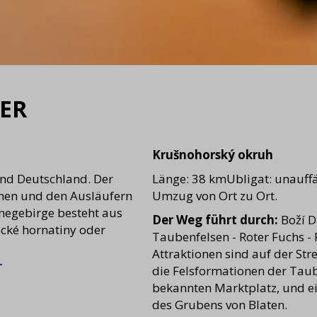
ER
Krušnohorský okruh
und Deutschland. Der
Länge: 38 kmUbligat: unauffä
men und den Ausläufern
Umzug von Ort zu Ort.
negebirge besteht aus
Der Weg führt durch:
Boží D
ecké hornatiny oder
Taubenfelsen - Roter Fuchs - 
Attraktionen sind auf der Str
-
die Felsformationen der Taub
bekannten Marktplatz, und ei
des Grubens von Blaten.