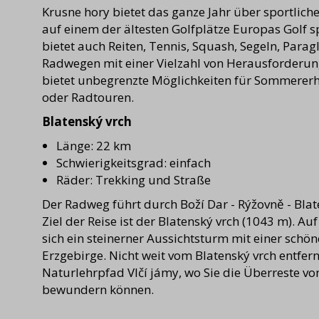
Krusne hory bietet das ganze Jahr über sportliche
auf einem der ältesten Golfplätze Europas Golf s
bietet auch Reiten, Tennis, Squash, Segeln, Parag
Radwegen mit einer Vielzahl von Herausforderun
bietet unbegrenzte Möglichkeiten für Sommerer
oder Radtouren.
Blatenský vrch
Länge: 22 km
Schwierigkeitsgrad: einfach
Räder: Trekking und Straße
Der Radweg führt durch Boží Dar - Rýžovně - Blat
Ziel der Reise ist der Blatenský vrch (1043 m). Auf
sich ein steinerner Aussichtsturm mit einer schö
Erzgebirge. Nicht weit vom Blatenský vrch entfern
Naturlehrpfad Vlčí jámy, wo Sie die Überreste vo
bewundern können.