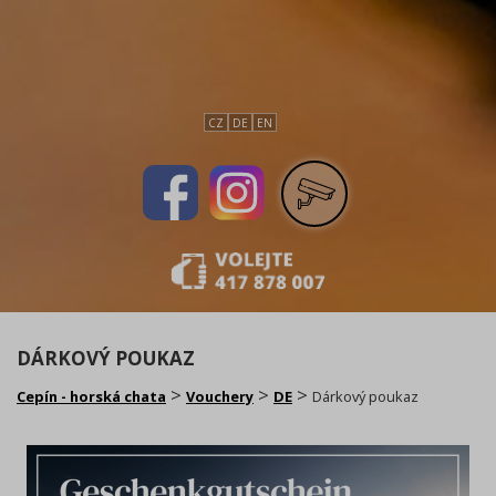
CZ
DE
EN
DÁRKOVÝ POUKAZ
>
>
>
Cepín - horská chata
Vouchery
DE
Dárkový poukaz