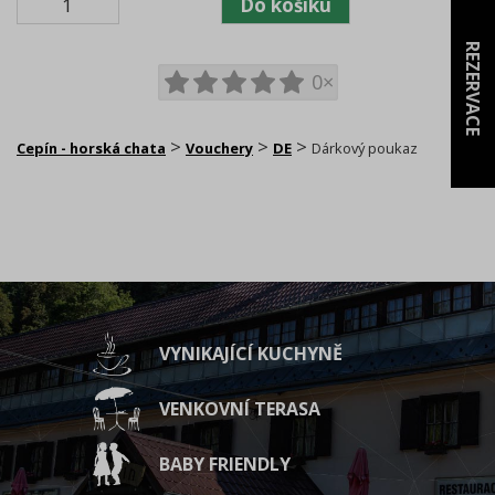
REZERVACE
0×
>
>
>
Cepín - horská chata
Vouchery
DE
Dárkový poukaz
VYNIKAJÍCÍ KUCHYNĚ
VENKOVNÍ TERASA
BABY FRIENDLY